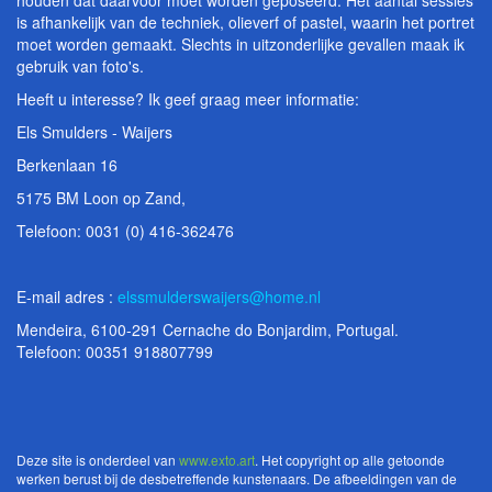
houden dat daarvoor moet worden geposeerd. Het aantal sessies
is afhankelijk van de techniek, olieverf of pastel, waarin het portret
moet worden gemaakt. Slechts in uitzonderlijke gevallen maak ik
gebruik van foto's.
Heeft u interesse? Ik geef graag meer informatie:
Els Smulders - Waijers
Berkenlaan 16
5175 BM Loon op Zand,
Telefoon: 0031 (0) 416-362476
E-mail adres :
elssmulderswaijers@home.nl
Mendeira, 6100-291 Cernache do Bonjardim, Portugal.
Telefoon: 00351 918807799
Deze site is onderdeel van
www.exto.art
. Het copyright op alle getoonde
werken berust bij de desbetreffende kunstenaars. De afbeeldingen van de