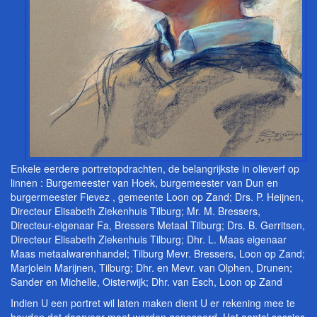
Enkele eerdere portretopdrachten, de belangrijkste in olieverf op
linnen : Burgemeester van Hoek, burgemeester van Dun en
burgermeester Fievez , gemeente Loon op Zand; Drs. P. Heijnen,
Directeur Elisabeth Ziekenhuis Tilburg; Mr. M. Bressers,
Directeur-eigenaar Fa, Bressers Metaal Tilburg; Drs. B. Gerritsen,
Directeur Elisabeth Ziekenhuis Tilburg; Dhr. L. Maas eigenaar
Maas metaalwarenhandel; Tilburg Mevr. Bressers, Loon op Zand;
Marjolein Marijnen, Tilburg; Dhr. en Mevr. van Olphen, Drunen;
Sander en Michelle, Oisterwijk; Dhr. van Esch, Loon op Zand
Indien U een portret wil laten maken dient U er rekening mee te