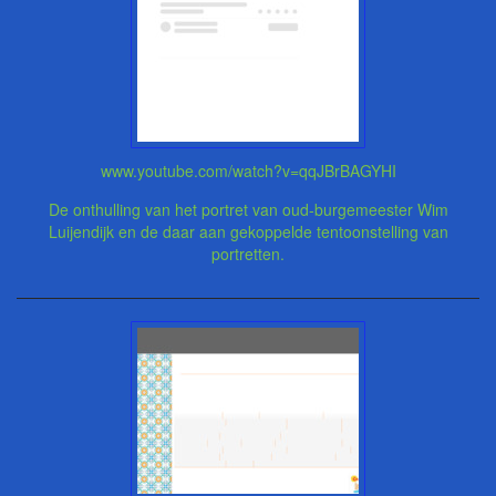
www.youtube.com/watch?v=qqJBrBAGYHI
De onthulling van het portret van oud-burgemeester Wim
Luijendijk en de daar aan gekoppelde tentoonstelling van
portretten.