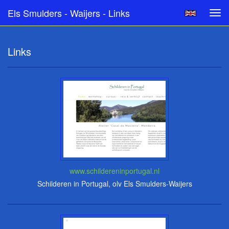
Els Smulders - Waijers - Links
Tog
navi
Links
www.schildereninportugal.nl
Schilderen in Portugal, olv Els Smulders-Waijers