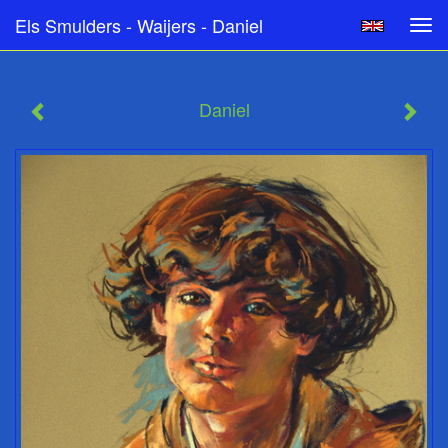
Els Smulders - Waijers - Daniel
Tog
navi
Daniel