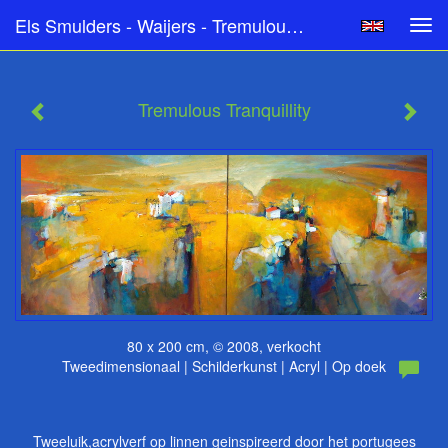
Els Smulders - Waijers - Tremulous Tranquillity
Tog
navi
Tremulous Tranquillity
80 x 200 cm, © 2008, verkocht
Tweedimensionaal | Schilderkunst | Acryl | Op doek
Tweeluik,acrylverf op linnen geinspireerd door het portugees