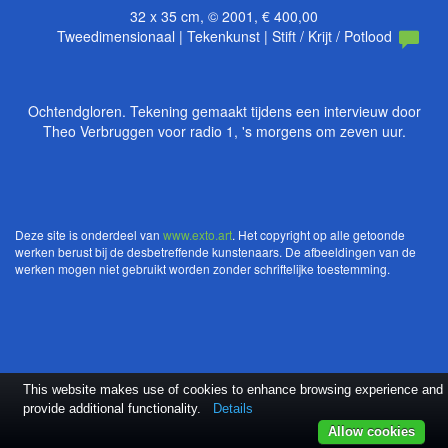
32 x 35 cm, © 2001, € 400,00
Tweedimensionaal | Tekenkunst | Stift / Krijt / Potlood
Ochtendgloren. Tekening gemaakt tijdens een intervieuw door
Theo Verbruggen voor radio 1, 's morgens om zeven uur.
Deze site is onderdeel van
www.exto.art
. Het copyright op alle getoonde
werken berust bij de desbetreffende kunstenaars. De afbeeldingen van de
werken mogen niet gebruikt worden zonder schriftelijke toestemming.
This website makes use of cookies to enhance browsing experience and
provide additional functionality.
Details
Allow cookies