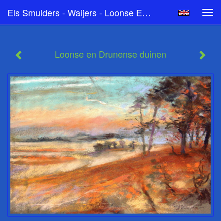
Els Smulders - Waijers - Loonse En Drunense Duinen
Tog
navi
Loonse en Drunense duinen