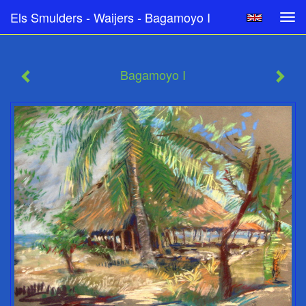
Els Smulders - Waijers - Bagamoyo I
Tog
navi
Bagamoyo I