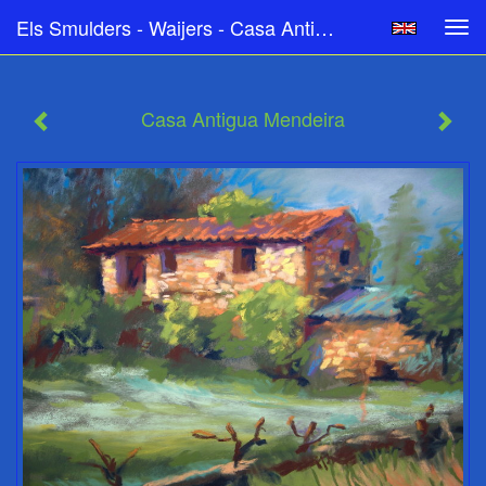
Els Smulders - Waijers - Casa Antigua Mendeira
Tog
navi
Casa Antigua Mendeira