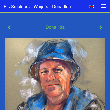
Els Smulders - Waijers - Dona Ilda
Tog
navi
Dona Ilda