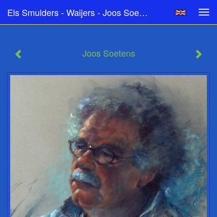
Els Smulders - Waijers - Joos Soetens
Tog
navi
Joos Soetens