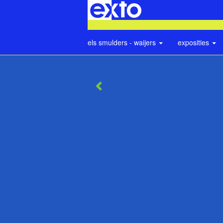
els smulders - waijers
exposities