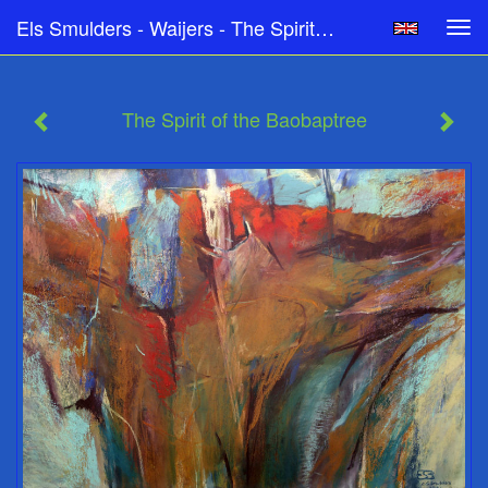
Els Smulders - Waijers - The Spirit Of The Baobaptree
Tog
navi
The Spirit of the Baobaptree