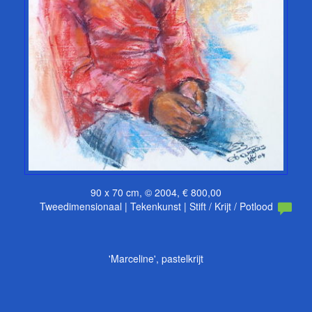
90 x 70 cm, © 2004, € 800,00
Tweedimensionaal | Tekenkunst | Stift / Krijt / Potlood
'Marceline', pastelkrijt